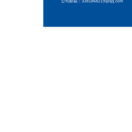
公司邮箱：
3381868219@qq.com