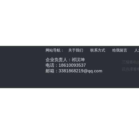
网站导航：
关于我们
联系方式
给我留言
人
企业负责人：祁汉坤
三瑞蓄电
电话：18610093537
日月潭蓄
邮箱：3381868219@qq.com