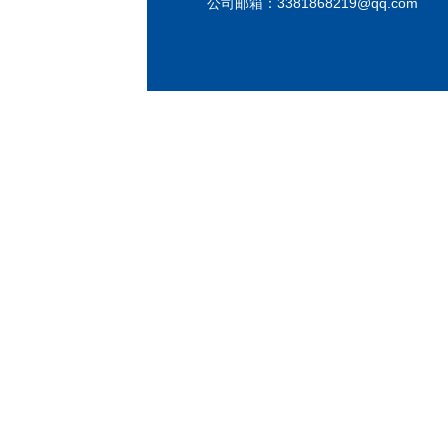
公司邮箱：
3381868219@qq.com