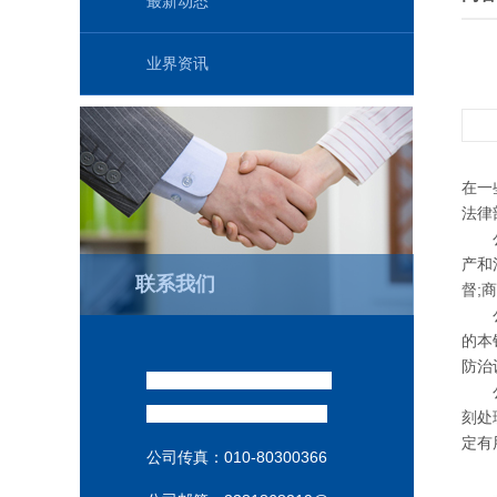
最新动态
业界资讯
在一
法律
公司
产和
联系我们
督;
公司
的本
防治
威达销售经理 : （祁汉坤
）
公司
销售热线:
186-1009-3537
刻处
定有
公司传真：
010-80300366