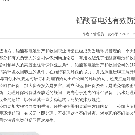
铅酸蓄电池有效防
作者：管理员 发布于：2019-08-12
些地方，铅酸蓄电池出产和收回职业污染已经成为当地环境管理的一个大
部分和有关负责人的公司认识到沟通论坛，有用地避免了铅酸蓄电池和收
领导人的高度重视环保作业是条件。铅酸蓄电池出产和收回公司的领导
污染环境收回职业的条件。在施行有关环保的尽力，并活跃推进职工展开
商界首领不只要定时研讨和处理的疑问出产公司的环境疑问，还要注意处
在环保，加大资金投入是要害。树立和运用环保资金，是避免铅酸蓄电
钱，处理环保出资基金缺乏的疑问，更专心于抢先的除尘设备，污水处理
设备的运转，以保证其一直安稳运转，污染物排放规范。
要加大整治力度的手法。环境保护署的查看中发现的疑问，公司应依据
理环境疑问，有必要当即处理，不处理这个疑问过夜。对发现的疑问整改
用办法避免类似疑问再次发生。